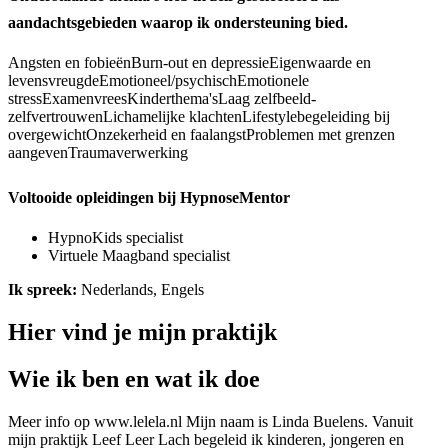
aandachtsgebieden waarop ik ondersteuning bied.
Angsten en fobieën
Burn-out en depressie
Eigenwaarde en
levensvreugde
Emotioneel/psychisch
Emotionele
stress
Examenvrees
Kinderthema's
Laag zelfbeeld-
zelfvertrouwen
Lichamelijke klachten
Lifestylebegeleiding bij
overgewicht
Onzekerheid en faalangst
Problemen met grenzen
aangeven
Traumaverwerking
Voltooide opleidingen bij HypnoseMentor
HypnoKids specialist
Virtuele Maagband specialist
Ik spreek:
Nederlands, Engels
Hier vind je mijn praktijk
Wie ik ben en wat ik doe
Meer info op www.lelela.nl Mijn naam is Linda Buelens. Vanuit
mijn praktijk Leef Leer Lach begeleid ik kinderen, jongeren en