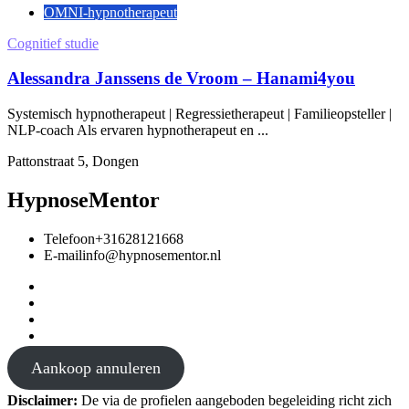
OMNI-hypnotherapeut
Cognitief studie
Alessandra Janssens de Vroom – Hanami4you
Systemisch hypnotherapeut | Regressietherapeut | Familieopsteller |
NLP-coach Als ervaren hypnotherapeut en ...
Pattonstraat 5, Dongen
HypnoseMentor
Telefoon
+31628121668
E-mail
info@hypnosementor.nl
Aankoop annuleren
Disclaimer:
De via de profielen aangeboden begeleiding richt zich